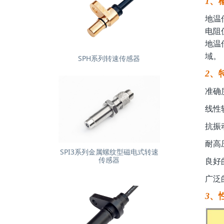
1
、
地温
电阻
地温
域。
SPH系列转速传感器
2
、
准确
线性
抗振
耐高
SPI3系列金属螺纹型磁电式转速
传感器
良好
广泛
3
、