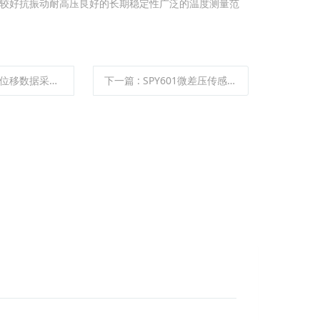
较好抗振动耐高压良好的长期稳定性广泛的温度测量范
移数据采集系统
下一篇
:
SPY601微差压传感器/风压传感器