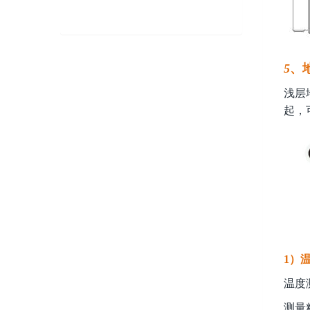
5
、
浅层
起，
1）
温度
测量精