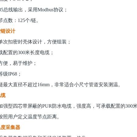
485总线输出，采用Modbus协议；
节点数：125个/链。
铰链设计
单次扣密封壳体设计，方便组装；
载配置的300米长度电缆；
方便，易于维护；
级IP68；
链最大直径不超过16mm，非常适合小尺寸管道安装测温。
电缆
加强型四芯带屏蔽的PUR防水电缆，强度高，可承载配置的300
按照用户定义温度节点距离。
温度采集器