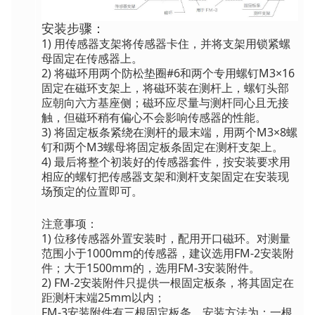
安装步骤：
1) 用传感器支架将传感器卡住，并将支架用锁紧螺
母固定在传感器上。
2) 将磁环用两个防松垫圈#6和两个专用螺钉M3×16
固定在磁环支架上，将磁环装在测杆上，螺钉头部
应朝向六方基座侧；磁环应尽量与测杆同心且无接
触，但磁环稍有偏心不会影响传感器的性能。
3) 将固定板条紧绕在测杆的最末端，用两个M3×8螺
钉和两个M3螺母将固定板条固定在测杆支架上。
4) 最后将整个初装好的传感器套件，按安装要求用
相应的螺钉把传感器支架和测杆支架固定在安装现
场预定的位置即可。
注意事项：
1) 位移传感器外置安装时，配用开口磁环。对测量
范围小于1000mm的传感器，建议选用FM-2安装附
件；大于1500mm的，选用FM-3安装附件。
2) FM-2安装附件只提供一根固定板条，将其固定在
距测杆末端25mm以内；
FM-3安装附件有三根固定板条，安装方法为：一根