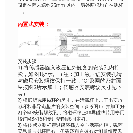
固定在距末端约25mm 以内，另外两根均布在测杆
上。
内置式安装：
安装步骤：
1) 将传感器旋入液压缸外缸套的安装孔内拧
紧，如图1所示。（注：加工液压缸安装孔请
与磁尺安装螺纹保持一致，“O”形圈的密封面
应按图2所示加工；传感器安装螺纹尺寸见下
表）
2) 根据所选用磁环的尺寸，在活塞杆上加工出安放
磁环和非导磁垫片的安装空间（参考图1）并加工好
四个M3安装螺纹孔，将磁环垫上非导磁垫片用专用
螺钉M3×16和专用垫圈#6固定好。
3) 将传感器测杆穿过磁环插入空心活塞内腔，磁环
应尽量与测杆同心，但磁环稍有偏心对测量精度无