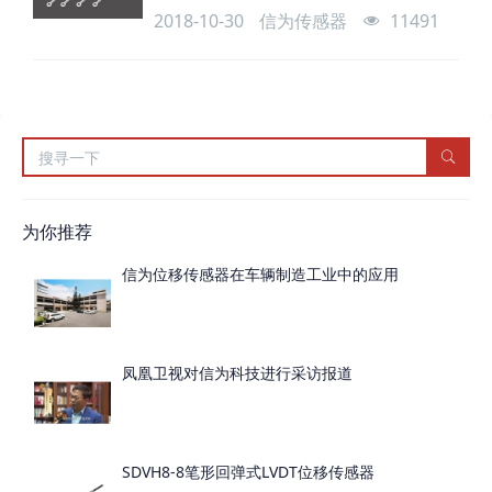
梁、地铁等垂直位移（沉降）、倾斜的监
2018-10-30
信为传感器
11491
测、裂缝监测和水位的监测，还能监测环境
温湿度。针对这些监测，信为退出了静力水
准仪、倾角传感器、裂缝计、超声波液位计
和温湿度传感器等产品。
为你推荐
信为位移传感器在车辆制造工业中的应用
凤凰卫视对信为科技进行采访报道
SDVH8-8笔形回弹式LVDT位移传感器