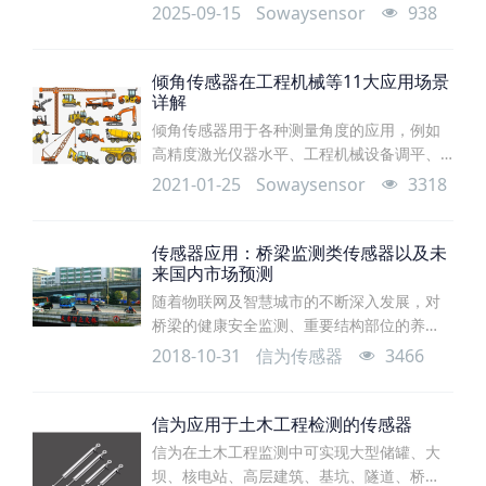
限公司(嵌入式软件工程师)概述随着我国国民
2025-09-15
Sowaysensor
938
经济的高速发展，自动化程度的不断提高，
无线倾角传感器的用量越来越大，开发高新
技术太阳能无线倾角传感器产品具有广阔的
倾角传感器在工程机械等11大应用场景
详解
前景。该产品具有精度高，动态特性好，工
作可靠，使用寿命长、安装方便等特点。太
倾角传感器用于各种测量角度的应用，例如
阳能无线倾角传感器凭借高精度、稳定性
高精度激光仪器水平、工程机械设备调平、
好、防水抗冲击等特点，适用于恶劣环境，
远距离测距仪器、高空平台安全保护、定向
2021-01-25
Sowaysensor
3318
广泛
卫星通讯天线的俯仰角测量、船舶航行姿态
测量、盾构顶管应用、大坝检测、地质设备
倾斜监测、火炮炮管初射角度测量、雷达车
传感器应用：桥梁监测类传感器以及未
来国内市场预测
辆平台检测、卫星通讯车姿态检测等等。
随着物联网及智慧城市的不断深入发展，对
桥梁的健康安全监测、重要结构部位的养
护，都已离不开对传感器的应用。通过在桥
2018-10-31
信为传感器
3466
梁上安装传感器，并通过互联网远程不间断
监控桥梁安全运行状况，已经在很多地方有
成功的应用。信为在此类应用方面也推出了
信为应用于土木工程检测的传感器
一系列传感器
信为在土木工程监测中可实现大型储罐、大
坝、核电站、高层建筑、基坑、隧道、桥