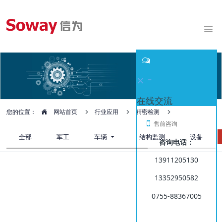
-
×
在线交流
您的位置：
网站首页
行业应用
精密检测
售前咨询
全部
军工
车辆
结构监测
设备
咨询电话：
13911205130
13352950582
罐区计量系统中的磁致伸缩液位传感器
0755-88367005
应用及与优劣