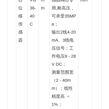
位
36-
m
用,耐高压，
移
40
可承受35MP
传
C
a；
感
输出2线4-20
器
mA、3线电
压信号；工
作电压9 - 28
V DC；
测量范围宽
（2 - 40m
m）；线性
精度高 ＜
1%；