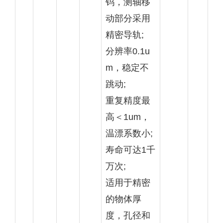
钨，测轴移
动部分采用
精密导轨;
分辨率0.1u
m，稳定不
跳动;
重复精度最
高＜1um，
温漂系数小;
寿命可达1千
万次;
适用于精密
的物体厚
度，孔径和