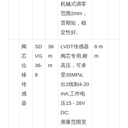
机械式调零
范围2mm；
货期短，稳
定性好。
阀
SD
36
LVDT传感器
8 m
芯
VG
m
阀芯专用,耐
m
位
36-
m
高压，可承
移
8
受35MPa;
传
出2线制4-20
感
mA;工作电
器
压15 - 28V
DC;
测量范围宽