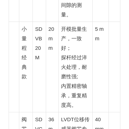
间隙的测
量。
小
SD
20
开模批量生
5 m
量
VB
m
产，一致
m
程
20
m
好；
经
M
探杆经过淬
典
火处理，耐
款
磨性强;
内置精密轴
承，重复精
度高。
阀
SD
36
LVDT位移传
40
芯
VG
m
感器阀芯专
mm