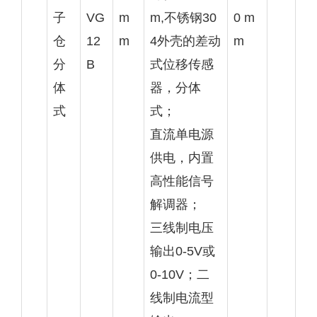
子
VG
m
m,不锈钢30
0 m
仓
12
m
4外壳的差动
m
分
B
式位移传感
体
器，分体
式
式；
直流单电源
供电，内置
高性能信号
解调器；
三线制电压
输出0-5V或
0-10V；二
线制电流型