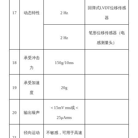
回弹式LVDT位移传感
17
动态特性
2 Hz
器
笔形位移传感器（电
2 Hz
感测量头）
承受冲击
18
150g/10ms
力
承受加速
19
20g
度
＜15mV rms或＜
20
输出噪声
25μArms
径向运动
不敏感，可用于高速
21