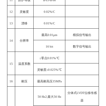
11
防护等级
IP65-IP68
12
灵敏度
0.02%/C
13
漂移
0.01%/C
最高0.01μm
模拟信号输出
14
分辨率
16 bit
数字信号输出
≤零点0.01%/℃
15
温度系数
灵敏度≤0.025%/℃
16
耐压
最高耐高压35MPa
分体式LVDT位移传感
50 Hz2,
最大50 Hz
器