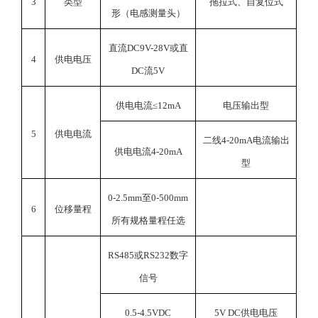
3
类型
拖拉式、自复位式
形（电感测量头）
直流DC9V-28V或直
4
供电电压
DC流5V
供电电流≤12mA
电压输出型
5
供电电流
二线4-20mA电流输出
供电电流4-20mA
型
0-2.5mm
至0-500mm
6
位移量程
所有规格量程任选
RS485
或RS232数字
信号
0.5-4.5VDC
5V DC
供电电压