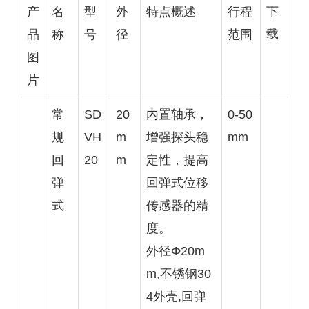
下
产
名
型
外
特点概述
行程
载
品
称
号
径
范围
图
片
常
SD
20
内置轴承，
0-50
规
VH
m
增强探头稳
mm
回
20
m
定性，提高
弹
回弹式位移
式
传感器的精
度。
外径Φ20m
m,不锈钢30
4外壳,回弹