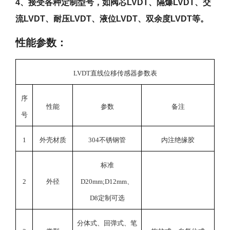
4、接受各种定制型号，如阀芯LVDT、隔爆LVDT、交
流LVDT、耐压LVDT、液位LVDT、双余度LVDT等。
性能参数：
LVDT
直线位移传感器参数表
序
性能
参数
备注
号
1
外壳材质
304
不锈钢管
内注绝缘胶
标准
2
外径
D20mm;D12mm、
D8定制可选
分体式、回弹式、笔