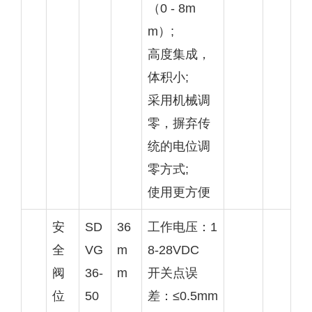
（0 - 8m
m）;
高度集成，
体积小;
采用机械调
零，摒弃传
统的电位调
零方式;
使用更方便
安
SD
36
工作电压：1
全
VG
m
8-28VDC
阀
36-
m
开关点误
位
50
差：≤0.5mm