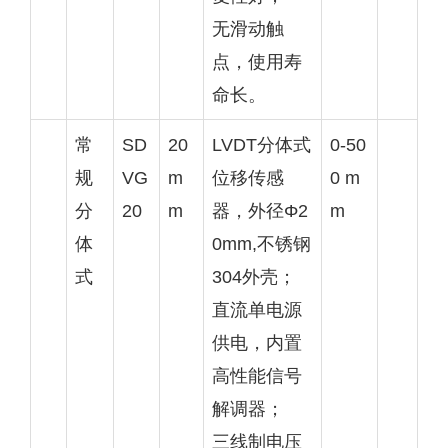
无滑动触
点，使用寿
命长。
常
SD
20
LVDT分体式
0-50
规
VG
m
位移传感
0 m
分
20
m
器，外径Φ2
m
体
0mm,不锈钢
式
304外壳；
直流单电源
供电，内置
高性能信号
解调器；
三线制电压