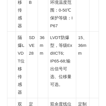
移
B
环境温度范
传
围：0-50℃
感
保护等级：I
器
P67
隔
SD
36
LVDT防爆
15、
爆L
VE
m
型，等级Ex
36m
VD
28
m
dIICT6;
m
T位
IP65-68;输
移
出信号可
传
选、位移量
感
可选。
器
双
定
双余度线位
定制