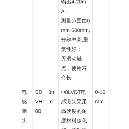
输出4-20m
A；
测量范围由0
mm-500mm,
分辨率高,重
复性好；
无滑动触
点，使用寿
命长。
电
SD
8m
Φ8LVDT电
0-10
感
VH
m
感测头采用
mm
测
8B
高硬度的耐
头
磨材料碳化